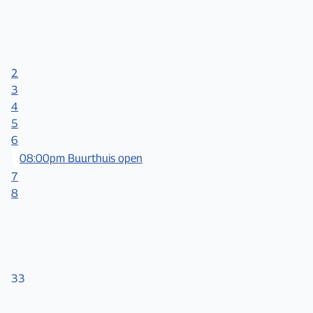
2
3
4
5
6
08:00pm Buurthuis open
7
8
33