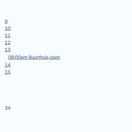
9
10
11
12
13
08:00pm Buurthuis open
14
15
34