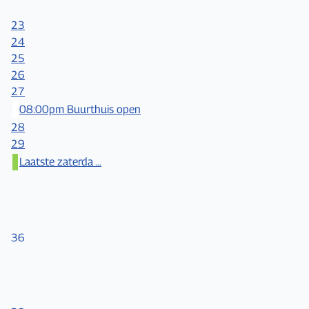
23
24
25
26
27
08:00pm Buurthuis open
28
29
Laatste zaterda ...
36