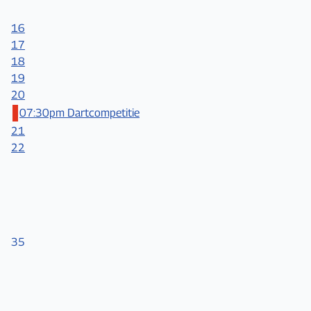
16
17
18
19
20
07:30pm Dartcompetitie
21
22
35