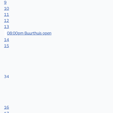
9
10
11
12
13
08:00pm Buurthuis open
14
15
34
16