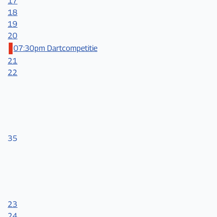
17
18
19
20
07:30pm Dartcompetitie
21
22
35
23
24