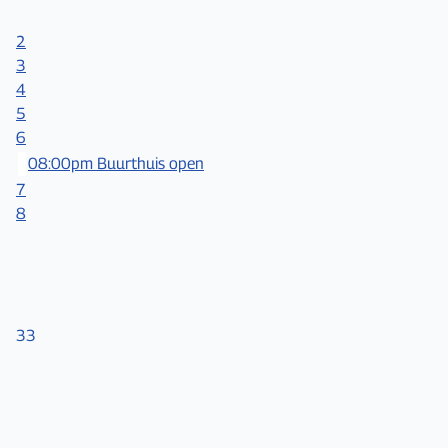
2
3
4
5
6
08:00pm Buurthuis open
7
8
33