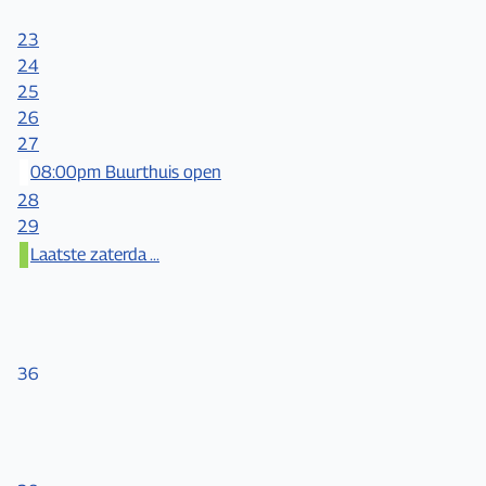
23
24
25
26
27
08:00pm Buurthuis open
28
29
Laatste zaterda ...
36