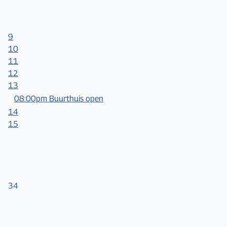
9
10
11
12
13
08:00pm Buurthuis open
14
15
34