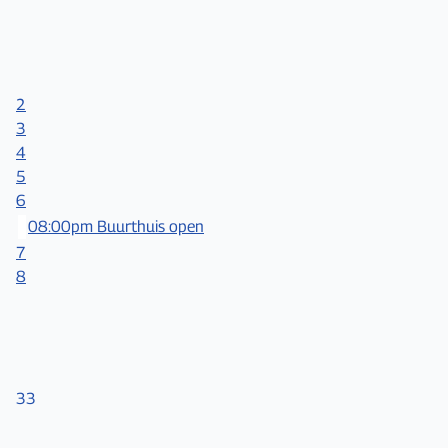
2
3
4
5
6
08:00pm Buurthuis open
7
8
33