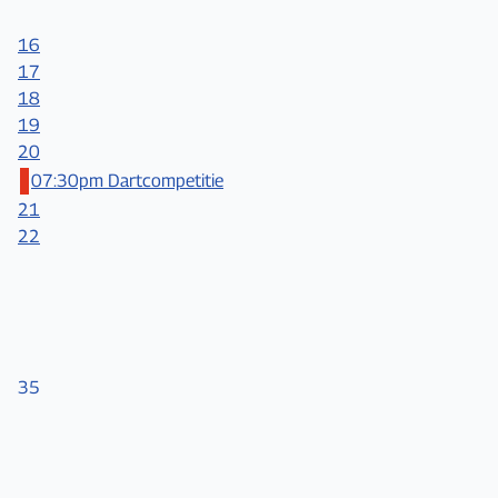
16
17
18
19
20
07:30pm Dartcompetitie
21
22
35